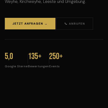
Weyhe, Kirchweyhe, Leeste und Umgebung.
JETZT ANFRAGEN →
📞 ANRUFEN
5,0
135+
250+
Google Sterne
Bewertungen
Events