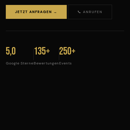
JETZT ANFRAGEN →
📞 ANRUFEN
5,0
135+
250+
Google Sterne
Bewertungen
Events