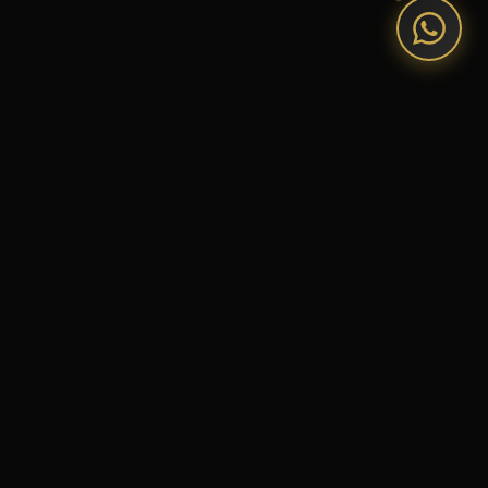
LEISTUNGEN
WAS ICH
MITBRINGE.
Hochzeits-DJ Osterholz-Scharmbeck
Euer Traumtag verdient Musik die bewegt – Live-
Mixing, individuell abgestimmt, egal ob im Saal oder
am Wasser.